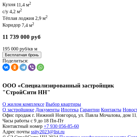
2
Кухня
11,4 м
2
с/у
4,2 м
2
Тёплая лоджия
2,9 м
2
Коридор
7,4 м
11 739 000 руб
195 000 руб/кв м
Бесплатная бронь
Поделиться:
ООО «Специализированный застройщик
"СтройСити НН"
О жилом комплексе
Выбор квартиры
О застройщике
Документы
Ипотека
Гарантии
Контакты
Новос
Офис продаж
г. Нижний Новгород, ул. Павла Мочалова, дом 11
Часы работы
c 9 до 18 Пн-Пт
Контактный номер
+7 930 056-85-60
Адрес почты
ssity2023@list.ru