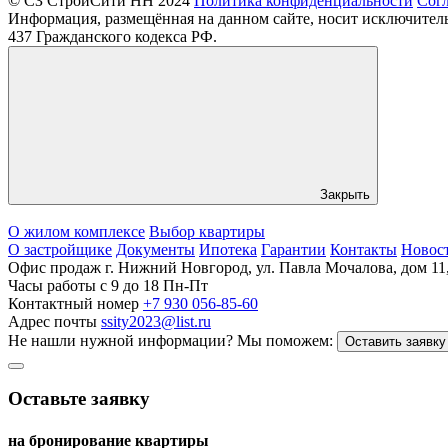
© СЗ СтройСити НН 2024
Политика конфиденциальности
Согл
Информация, размещённая на данном сайте, носит исключител
437 Гражданского кодекса РФ.
Закрыть
О жилом комплексе
Выбор квартиры
О застройщике
Документы
Ипотека
Гарантии
Контакты
Новос
Офис продаж
г. Нижний Новгород, ул. Павла Мочалова, дом 11
Часы работы
c 9 до 18 Пн-Пт
Контактный номер
+7 930 056-85-60
Адрес почты
ssity2023@list.ru
Не нашли нужной информации?
Мы поможем:
Оставить заявку
Оставьте заявку
на бронирование квартиры