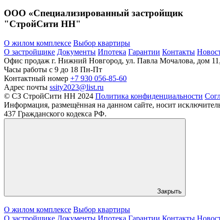
ООО «Специализированный застройщик
"СтройСити НН"
О жилом комплексе
Выбор квартиры
О застройщике
Документы
Ипотека
Гарантии
Контакты
Новос
Офис продаж
г. Нижний Новгород, ул. Павла Мочалова, дом 11
Часы работы
c 9 до 18 Пн-Пт
Контактный номер
+7 930 056-85-60
Адрес почты
ssity2023@list.ru
© СЗ СтройСити НН 2024
Политика конфиденциальности
Согл
Информация, размещённая на данном сайте, носит исключител
437 Гражданского кодекса РФ.
Закрыть
О жилом комплексе
Выбор квартиры
О застройщике
Документы
Ипотека
Гарантии
Контакты
Новос