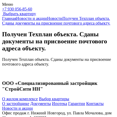
Меню
+7 930 056-85-60
Выбрать квартиру
Главная
Новости и акции
Новости
Получен Техплан объекта.
Сданы документы на присвоение почтового адреса объекту.
Получен Техплан объекта. Сданы
документы на присвоение почтового
адреса объекту.
Получен Техплан объекта. Сданы документы на присвоение
почтового адреса объекту.
ООО «Специализированный застройщик
"СтройСити НН"
О жилом комплексе
Выбор квартиры
О застройщике
Документы
Ипотека
Гарантии
Контакты
Новости и акции
Офис продаж
г. Нижний Новгород, ул. Павла Мочалова, дом